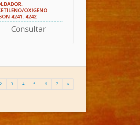
OLDADOR.
CETILENO/OXIGENO
SON 4241, 4242
Consultar
2
3
4
5
6
7
»