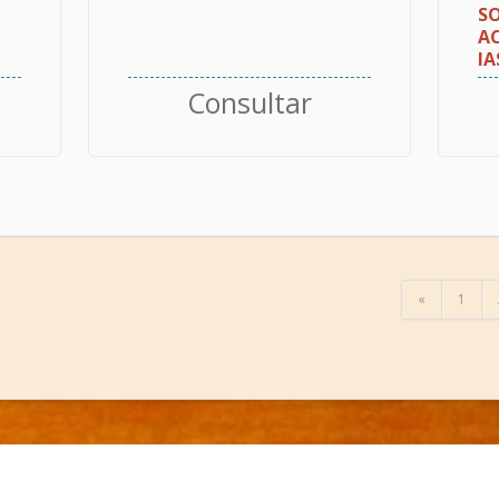
S
A
JA
Consultar
«
1