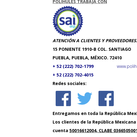
POLIHULES TRABAJA CON
ATENCIÓN A CLIENTES Y PROVEEDORES
​15 PONIENTE 1910-B COL. SANTIAGO
PUEBLA, PUEBLA, MÉXICO. 72410
+ 52 (222) 702-1799
www.polih
+ 52 (222) 702-4015
Redes sociales:
En
tre
gam
o
s en toda la República Mex
Los clientes de la República Mexican
cuenta
50016612004, CLABE 036650500