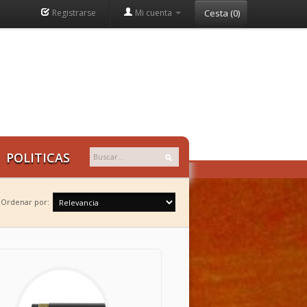
Registrarse
Mi cuenta
Cesta
(
0
)
POLITICAS
Ordenar por: