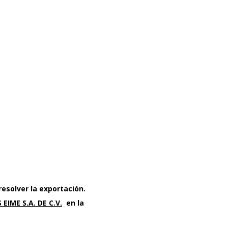
esolver la exportación.
EIME S.A. DE C.V.
en la