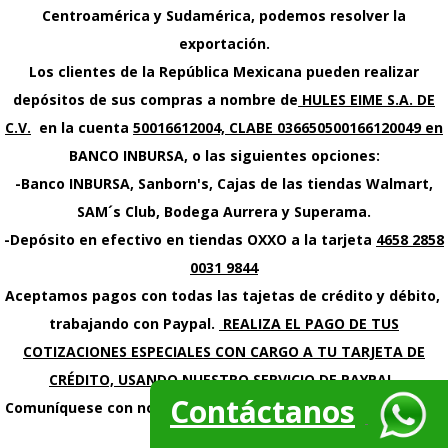
Centroamérica y Sudamérica, podemos resolver la
exportación.
Los clientes de la República Mexicana pueden realizar
depósitos de sus compras a nombre de
HULES EIME S.A. DE
C.V.
en la cuenta
50016612004, CLABE 036650500166120049 en
BANCO INBURSA, o las siguientes opciones:
-Banco INBURSA, Sanborn's, Cajas de las tiendas Walmart,
SAM´s Club, Bodega Aurrera y Superama.
-Depósito en efectivo en tiendas OXXO a la tarjeta
4658 2858
0031 9844
Aceptamos pagos con todas las tajetas de crédito y débito,
trabajando con Paypal.
REALIZA EL PAGO DE TUS
COTIZACIONES ESPECIALES CON CARGO A TU TARJETA DE
CRÉDITO, USANDO NUESTRO SERVICIO DE PAYPAL.
Contáctanos
Comuníquese con nosotros para que solucionemos su forma
de envío.