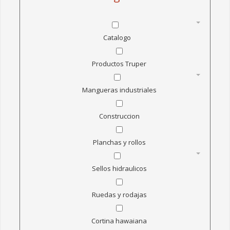
VISION
VALORES EMPRESARIALES
Catalogo
CATALOGO
Productos Truper
POLIURETANOS
TRANSMISION DE POTENCIA
Mangueras industriales
REGATONES
Construccion
MANGUERAS INDUSTRIALES
MANGUERAS PARA AGUA
Planchas y rollos
MANGUERAS PARA AIRE Y NEUMATICAS
MANGUERAS PARA MANEJO DE MATERIALES
Sellos hidraulicos
MANGUERAS PARA DERIVADOS DE PETROLEO
Ruedas y rodajas
MANGUERA PARA PRODUCTOS QUÍMICOS
MANGUERA PARA CONCRETO
Cortina hawaiana