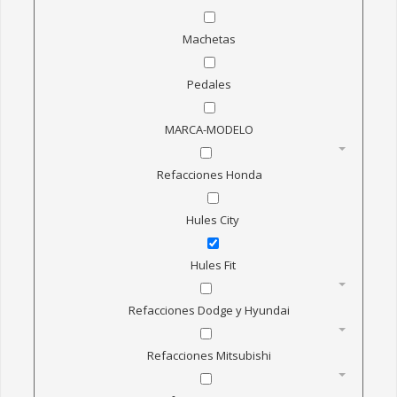
TAPETES
PLANCHAS Y ROLLOS
Machetas
CONSTRUCCION
Pedales
SOLERAS Y ESPONJAS
GOMAS ALIMENTICIAS
MARCA-MODELO
REFACCIONES AUTOMOTRICES
Refacciones Honda
REFACCIONES VOLKSWAGEN
VOLKSWAGEN POLO
Hules City
VOLKSWAGEN GOL
VOLKSWAGEN JETTA A3 Y GOLF
Hules Fit
VOLKSWAGEN JETTA A4 Y GOLF
Refacciones Dodge y Hyundai
VOLKSWAGEN VENTO
REFACCIONES CHEVROLET
Refacciones Mitsubishi
HULES AVEO