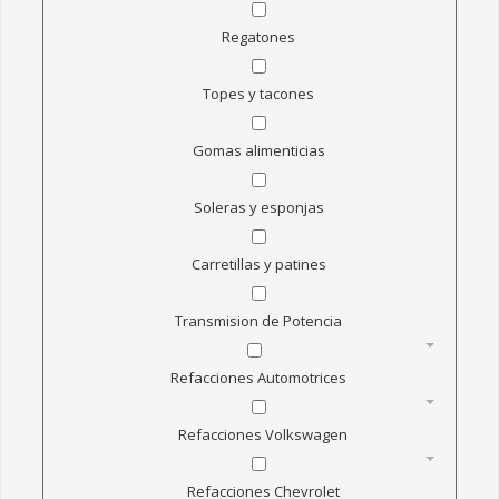
MANGUERA PARA INDUSTRIA PETROLERA
Regatones
MANGUERA PARA MANEJO DE ALIMENTOS
MANGUERA PARA VARIOS USOS
Topes y tacones
MANGUERA PARA VAPOR
MANGUERAS MARINAS
Gomas alimenticias
MANGUERAS PARA MINERIA
Soleras y esponjas
CONEXIONES
CONEXIONES Y MANGUERAS CONTRA INCENDIO
Carretillas y patines
SELLOS HIDRAULICOS
Transmision de Potencia
TRELLEBORG SEALING SOLUTIONS
MANGUERAS HIDRAULICAS
Refacciones Automotrices
CARRETILLAS Y PATINES
Refacciones Volkswagen
RUEDAS Y RODAJAS
CORTINA HAWAIANA
Refacciones Chevrolet