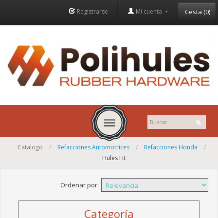
Registrarse
Mi cuenta
Cesta
(
0
)
Catalogo
/
Refacciones Automotrices
/
Refacciones Honda
/
INICIO
Hules Fit
EMPRESA
Ordenar por:
HISTORIA
Categoría
MISION