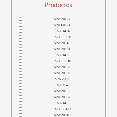
JUNTAS DE EXPANSION
Productos
SELLOS MAQUINADOS
CILINDROS MOTION CONTROLS LLC
APA-20257
APA-60121
CILINDROS NO NFPA
CAU-3434
CILINDROS NFPA
EAGLE-3666
APA-20149
CONTACTO
APA-20581
CAU-3431
MAQUILA
EAGLE-1618
APA-20102
APA-20582
POLITICAS
APA-2905
POLITICAS DE VENTA
CAU-7143
APA-20159
AVISO DE PRIVACIDAD
APA-20587
POLÍTICAS DE CRÉDITO
CAU-3433
SOLICITUD DE CREDITO
EAGLE-3432
APA-20148