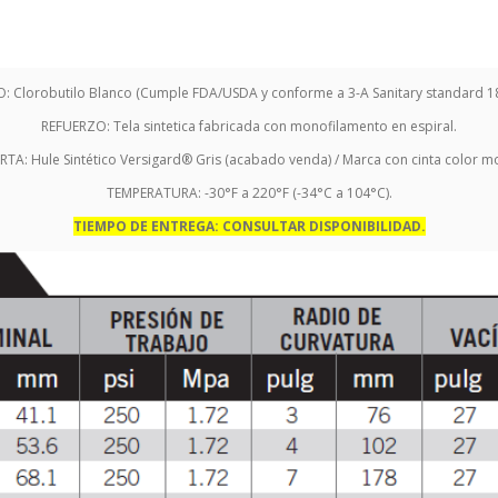
: Clorobutilo Blanco (Cumple FDA/USDA y conforme a 3-A Sanitary standard 18
REFUERZO: Tela sintetica fabricada con monofilamento en espiral.
RTA: Hule Sintético Versigard® Gris (acabado venda) / Marca con cinta color m
TEMPERATURA: -30°F a 220°F (-34°C a 104°C).
TIEMPO DE ENTREGA: CONSULTAR DISPONIBILIDAD.