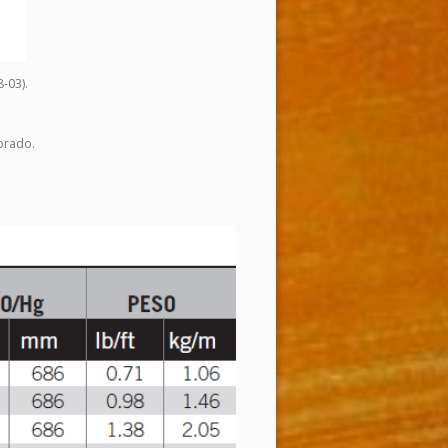
-03).
orado.