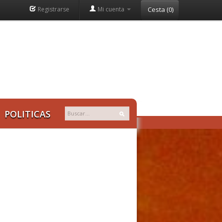
Registrarse
Mi cuenta
Cesta
(
0
)
POLITICAS