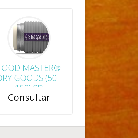
FOOD MASTER®
DRY GOODS (50 -
150) SD
Consultar