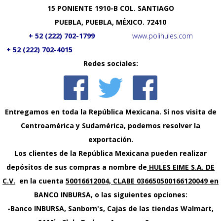
JUNTAS DE EXPANSION
​15 PONIENTE 1910-B COL. SANTIAGO
SELLOS MAQUINADOS
PUEBLA, PUEBLA, MÉXICO. 72410
CILINDROS MOTION CONTROLS LLC
+ 52 (222) 702-1799
www.polihules.com
+ 52 (222) 702-4015
CILINDROS NO NFPA
Redes sociales:
CILINDROS NFPA
CONTACTO
En
tre
gam
o
s en toda la República Mexicana. Si nos visita de
MAQUILA
Centroamérica y Sudamérica, podemos resolver la
POLITICAS
exportación.
Los clientes de la República Mexicana pueden realizar
POLITICAS DE VENTA
depósitos de sus compras a nombre de
HULES EIME S.A. DE
AVISO DE PRIVACIDAD
C.V.
en la cuenta
50016612004, CLABE 036650500166120049 en
POLÍTICAS DE CRÉDITO
BANCO INBURSA, o las siguientes opciones:
SOLICITUD DE CREDITO
-Banco INBURSA, Sanborn's, Cajas de las tiendas Walmart,