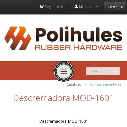
Registrarse
Mi cuenta
Cesta
(
0
)
Catalogo
/
Gomas alimenticias
INICIO
Descremadora MOD-1601
EMPRESA
HISTORIA
Descremadora MOD-1601
MISION